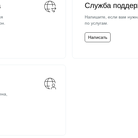
а
Служба поддер
мя
Напишите, если вам нужн
он.
по услугам.
Написать
ена,